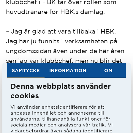
klubbchef i HBK tar över rollen som
huvudtränare för HBK:s damlag.
–
Jag är glad att vara tillbaka i HBK.
Jag har ju funnits i verksamheten på
ungdomssidan även under de här åren
sen jag var klubbchef, men nu blir det
än mer tydligt. Sen var jag ju en av
SAMTYCKE
INFORMATION
OM
dem som var med att starta upp
Denna webbplats använder
damlaget, så det är lite som att komma
cookies
tillbaka hem, säger "Fidde" och
Vi använder enhetsidentifierare för att
fortsätter:
anpassa innehållet och annonserna till
användarna, tillhandahålla funktioner för
sociala medier och analysera vår trafik. Vi
–
Jag tror att hårt arbete är det enda
vidarebefordrar även sådana identifierare