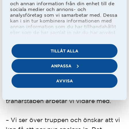
och annan information från din enhet till de
sättet att lyckas med saker i livet, så nu
sociala medier och annons- och
ska vi ta nya tag och gratulera Laholm
analysföretag som vi samarbetar med. Dessa
kan i sin tur kombinera informationen med
till att de har vunnit serien. Och näst år
annan information som du har tillhandahållit
eller som de har samlat in när du har använt
ska vi försöka göra den bedriften.
deras tjänster.
TILLÅT ALLA
Dessutom är HBK glada att Emma
Silvandersson fortsätter som
ANPASSA
assisterande tränare och att Mats
AVVISA
Lindgren fortsätter som
målvaktstränare. Övriga namn i
tränarstaben arbetar vi vidare med.
–
Vi ser över truppen och önskar att vi