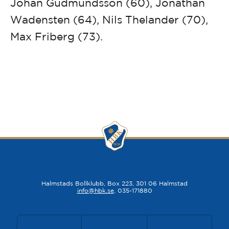
Johan Gudmundsson (60), Jonathan
Wadensten (64), Nils Thelander (70),
Max Friberg (73).
Halmstads Bollklubb, Box 223, 301 06 Halmstad
info@hbk.se
, 035-171880