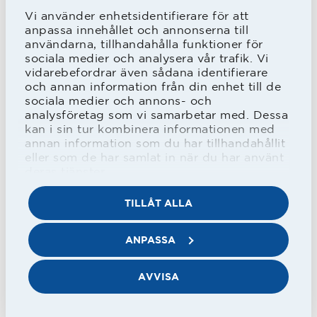
Guldstjärnan delas idag ut till Hampus
Vi använder enhetsidentifierare för att
Häägg för fem fina mål och till
anpassa innehållet och annonserna till
användarna, tillhandahålla funktioner för
assisterande tränaren i HBK U17, Tony
sociala medier och analysera vår trafik. Vi
vidarebefordrar även sådana identifierare
Andersson som stod i mål för RGIF…
och annan information från din enhet till de
och var deras främste spelare även om
sociala medier och annons- och
analysföretag som vi samarbetar med. Dessa
han inte helt kunde stå emot sina
kan i sin tur kombinera informationen med
annan information som du har tillhandahållit
adepters målkanonad.
eller som de har samlat in när du har använt
deras tjänster.
HBK U17 – Ränneslövs GIF A 14-0 (5-
TILLÅT ALLA
0)
Mål: Hampus Häägg 5, Arlind Begolli 2,
ANPASSA
Viktor Håkansson 2, Eldin Becirovic 1,
AVVISA
Johan Gudmundsson 1, Nils Thelander
1, Agit Icen 1, 1 självmål.