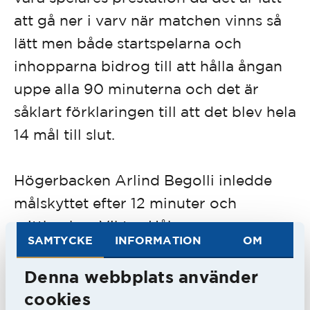
att gå ner i varv när matchen vinns så
lätt men både startspelarna och
inhopparna bidrog till att hålla ångan
uppe alla 90 minuterna och det är
såklart förklaringen till att det blev hela
14 mål till slut.
Högerbacken Arlind Begolli inledde
målskyttet efter 12 minuter och
mittbacken Viktor Håkansson
SAMTYCKE
INFORMATION
OM
avslutade det efter 85. Alla målskyttar
finns listade längre ner i artikeln.
Denna webbplats använder
cookies