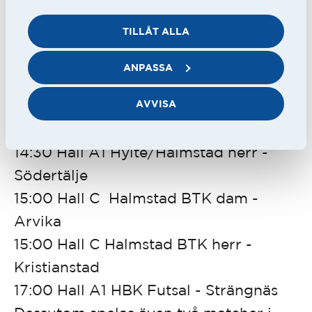
TILLÅT ALLA
Spelschema för dagen:
12:00 Hall A1 Hylte/Halmstad dam -
ANPASSA
Örebro
AVVISA
12:30 Hall A2 Halmstad IBK herr -
Växjö
14:30 Hall A1 Hylte/Halmstad herr -
Södertälje
15:00 Hall C Halmstad BTK dam -
Arvika
15:00 Hall C Halmstad BTK herr -
Kristianstad
17:00 Hall A1 HBK Futsal - Strängnäs