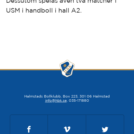
Dessutom spelas även två matcher i
USM i handboll i hall A2.
Halmstads Bollklubb, Box 223, 301 06 Halmstad
info@hbk.se
, 035-171880