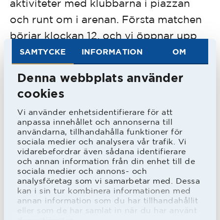
aktiviteter med klubbarna i piazzan
och runt om i arenan. Första matchen
börjar klockan 12, och vi öppnar upp
arenan redan klockan 11. Vi säljer Halva
SAMTYCKE
INFORMATION
OM
potten-lotter, så ta chansen att bli den
Denna webbplats använder
lycklige vinnaren som får gå hem med
cookies
storvinsten när dagen är slut!
Vi använder enhetsidentifierare för att
anpassa innehållet och annonserna till
Halmstad Gameday är ett sportsligt
användarna, tillhandahålla funktioner för
sociala medier och analysera vår trafik. Vi
samarbete mellan HBK, Drott,
vidarebefordrar även sådana identifierare
och annan information från din enhet till de
Hylte/Halmstad, Halmstad BTK och
sociala medier och annons- och
Halmstad IBK som mynnat ut i
analysföretag som vi samarbetar med. Dessa
kan i sin tur kombinera informationen med
gemensamma gamedays, Arenakortet
annan information som du har tillhandahållit
eller som de har samlat in när du har använt
samt ett sponsorsamarbete.
deras tjänster.