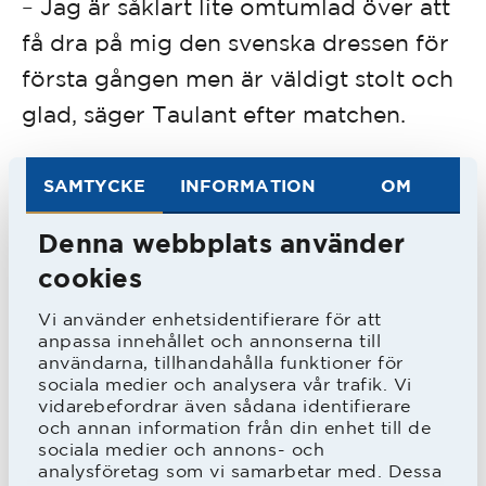
Jag är såklart lite omtumlad över att
–
få dra på mig den svenska dressen för
första gången men är väldigt stolt och
glad, säger Taulant efter matchen.
– Det var en ganska tuff inledning. De
SAMTYCKE
INFORMATION
OM
första tio minuterna lyckades
Denna webbplats använder
Rumänien bra med sitt försvarsspel
cookies
och kom även till något avslut och
Vi använder enhetsidentifierare för att
skapade några hörnor. Efter det kom vi
anpassa innehållet och annonserna till
in i matchen och dominerar den
användarna, tillhandahålla funktioner för
sociala medier och analysera vår trafik. Vi
ganska kraftigt och spelade mycket
vidarebefordrar även sådana identifierare
och annan information från din enhet till de
bättre, säger förbundskaptenen
sociala medier och annons- och
Christofer Augustsson till SvFF:S
analysföretag som vi samarbetar med. Dessa