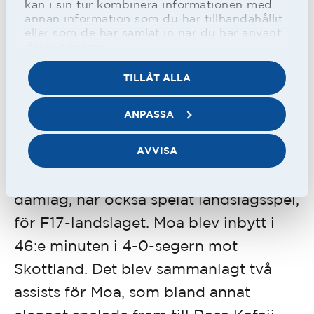
kan i sin tur kombinera informationen med
hemsida.
annan information som du har tillhandahållit
eller som de har samlat in när du har använt
deras tjänster.
För Sverige väntar två
TILLÅT ALLA
träningslandskamper till i Spanien. Den
nionde mot Norge och den elfte mot
ANPASSA
Tjeckien.
AVVISA
Moa Karlsson, som spelar för HBK:s
damlag, har också spelat landslagsspel,
för F17-landslaget. Moa blev inbytt i
46:e minuten i 4-0-segern mot
Skottland. Det blev sammanlagt två
assists för Moa, som bland annat