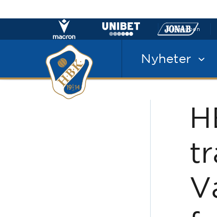
Laxacupen
Nyheter
H
t
V