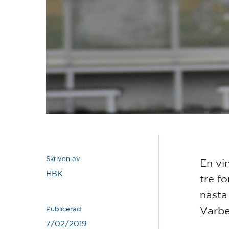
Skriven av
En vin
HBK
tre f
nästa
Varbe
Publicerad
7/02/2019