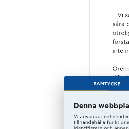
– Vi 
såra 
otrol
först
inte i
Oremo
tillb
SAMTYCKE
Mjällb
– Vi 
Denna webbpla
en li
Vi använder enhetsident
åtgär
tillhandahålla funktion
identifierare och annan