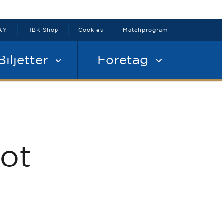
AY
HBK Shop
Cookies
Matchprogram
Biljetter
Företag
ot