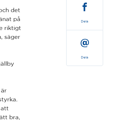
 och det
ränat på
Dela
 riktigt
n, säger
Dela
ällby
 är
styrka.
 att
ätt bra,