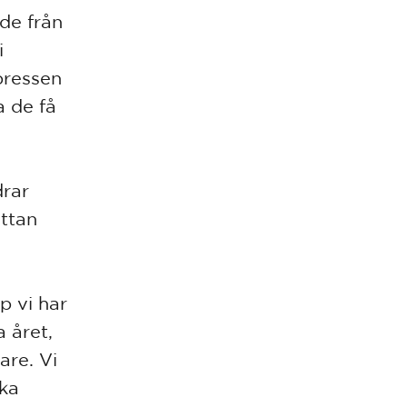
de från
i
pressen
a de få
drar
ttan
.
p vi har
a året,
are. Vi
ska