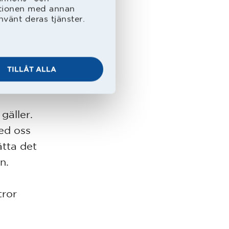
att köra
ationen med annan
nvänt deras tjänster.
rby mot
TILLÅT ALLA
gäller.
med oss
ätta det
an.
tror