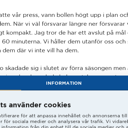
satte vår press, vann bollen högt upp i plan o
dem. När vi väl försvarar längre ner försvarar 
igt kompakt. Jag tror de har ett avslut på mål
a 60 minuterna. Vi håller dem utanför oss och
n dem där vi inte vill ha dem.
 skadade sig i slutet av förra säsongen men 
aka i spel, och spelade hela matchen senast mo
INFORMATION
y.
har kört rehab på den skadan hela vintern, jag f
ts använder cookies
ten smäll på korsbandet. Det var inget som b
ifierare för att anpassa innehållet och annonserna til
das, utan vi behövde bara stärka upp runt om
er för sociala medier och analysera vår trafik. Vi vida
 information från din enhet till de sociala medier och