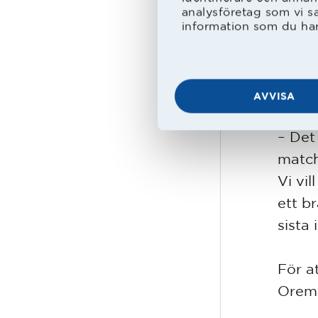
har k
analysföretag som vi s
igen,
information som du har 
På lö
Varbe
AVVISA
– Det
match
Vi vi
ett br
sista 
För a
Oremo