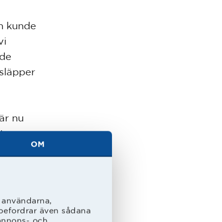
ch kunde
vi
 de
 släpper
är nu
t
OM
ick ju
ehövde
l användarna,
. Så jag
rebefordrar även sådana
 annons- och