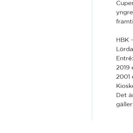
Cupen
yngre
framt
HBK –
Lörda
Entré
2019 
2001 
Kiosk
Det ä
gäller