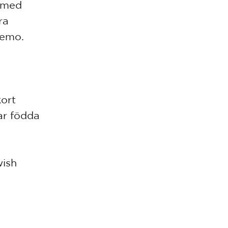
t med
ra
Oremo.
kort
ar födda
wish