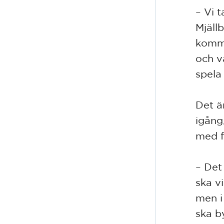
– Vi 
Mjäll
komma
och v
spela 
Det ä
igång
med f
– Det
ska v
men i
ska b