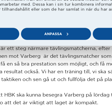
ört med Simon hela vintern och nu funkar det 
amarbetar med. Dessa kan i sin tur kombinera inform
 berättar Johan Oremo.
tillhandahållit eller som de har samlat in när du har a
rdag väntar nästa träningsmatch, ett litet de
rgs BoIS.
ANPASSA
 är ett steg närmare tävlingsmatcherna, efter
en mot Varberg är det tävlingsmatcher som 
ll få en så bra prestation som möjligt, och få 
a resultat också. Vi har en träning till, vi ska s
i taktiken och sen gå ut och fullfölja det på pl
tt HBK ska kunna besegra Varberg på lördag 
 att det är viktigt att laget är kompakt.