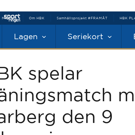
Medlem
Om HBK
Samhällsprojekt #FRAMÅT
HBK PL
Lagen
Seriekort
BK spelar
räningsmatch m
arberg den 9