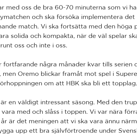
tar med oss de bra 60-70 minuterna som vi ha
bymatchen och ska försöka implementera det 
nde match. Vi ska fortsätta med den höga 
ara solida och kompakta, när de väl spelar sk
runt oss och inte i oss.
r fortfarande några månader kvar tills serien 
, men Oremo blickar framåt mot spel i Supere
örhoppningen om att HBK ska bli ett topplag
 är en väldigt intressant säsong. Med den trup
i vara med och slåss i toppen. Vi var nära förr
 år är det meningen att vi ska vara ännu närm
ygga upp ett bra självförtroende under Sven