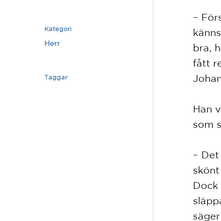
– Förs
Kategori
känns 
Herr
bra, 
fått 
Joha
Taggar
Han v
som s
– Det 
skönt
Dock s
släpp
säger