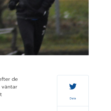
efter de
 väntar
t
Dela