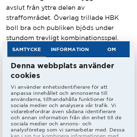
avslut från yttre delen av
straffområdet. Överlag trillade HBK
boll bra och publiken bjöds under
stundom trevligt kombinationsspel.
Bakåt var det stabilt och Peter Larsson
SAMTYCKE
INFORMATION
OM
ser ut att kunna bli den härförare som
Denna webbplats använder
han är värvad som.
cookies
I andra halvlek bytte Johan Oremo av
Vi använder enhetsidentifierare för att
Kosuke Kinoshita och Tryggvi
anpassa innehållet och annonserna till
Haladsson bytte av Gabriel
användarna, tillhandahålla funktioner för
sociala medier och analysera vår trafik. Vi
Gudmundsson. HBK:s press bedarrade
vidarebefordrar även sådana identifierare
och annan information från din enhet till de
och Husqvarna tog tag i spelet lite mer.
sociala medier och annons- och
Gästernas kvicke yttermittfältare Tarek
analysföretag som vi samarbetar med. Dessa
kan i sin tur kombinera informationen med