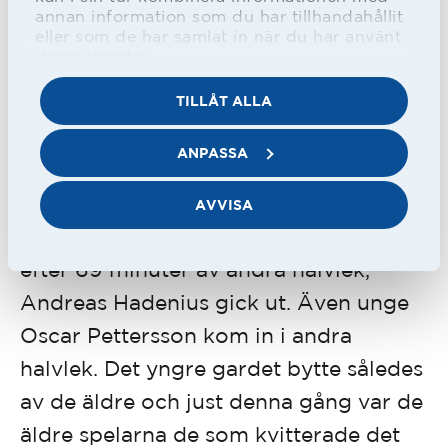
Alnator är en bra värvning och han
annan information som du har tillhandahållit
kommer att kunna springa igenom
eller som de har samlat in när du har använt
deras tjänster.
många division 1-försvar. Han var dock
TILLÅT ALLA
för ensam i bortalaget som inte
skapade några högkaratiga
ANPASSA
målchanser.
AVVISA
Höskuldur Gunnlaugsson byttes in
efter 69 minuter av andra halvlek,
Andreas Hadenius gick ut. Även unge
Oscar Pettersson kom in i andra
halvlek. Det yngre gardet bytte således
av de äldre och just denna gång var de
äldre spelarna de som kvitterade det