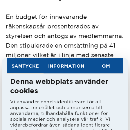
En budget för innevarande
räkenskapsår presenterades av
styrelsen och antogs av medlemmarna.
Den stipulerade en omsättning på 41
miljoner vilket är i linje med senaste
gången som klubben huserade i
SAMTYCKE
INFORMATION
OM
Superettan. Resultatet budgeteras till
Denna webbplats använder
minus 4 miljoner och det motiverades
cookies
av att HBK:s herrlag degraderats från
Vi använder enhetsidentifierare för att
Allsvenskan samt att styrelsen vill satsa
anpassa innehållet och annonserna till
på en trupp och tränarstab som har
användarna, tillhandahålla funktioner för
sociala medier och analysera vår trafik. Vi
chansen att snabbt komma tillbaka till
vidarebefordrar även sådana identifierare