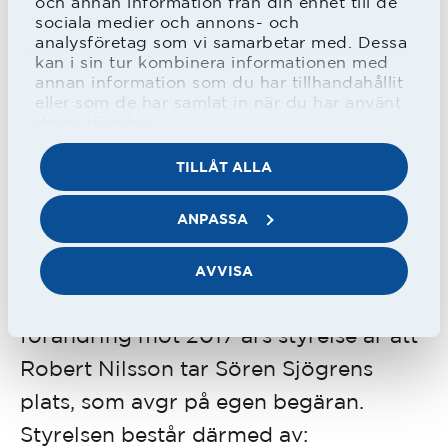
och annan information från din enhet till de
högsta serien.
sociala medier och annons- och
– Om vi märker att vi inte klarar att gå
analysföretag som vi samarbetar med. Dessa
kan i sin tur kombinera informationen med
upp måste vi förstås parera i
annan information som du har tillhandahållit
kostnadsläget, men vi bedömer att vi
eller som de har samlat in när du har använt
deras tjänster.
vill ge oss själva chansen och spänner
TILLÅT ALLA
bågen i enlighet med "vision 2020",
kommenterade Tony Karlsson.
ANPASSA
Årsmötet valde även en styrelse och
AVVISA
antog valberedningens förslag. Enda
förändring mot 2017 års styrelse är att
Robert Nilsson tar Sören Sjögrens
plats, som avgr på egen begäran.
Styrelsen består därmed av: